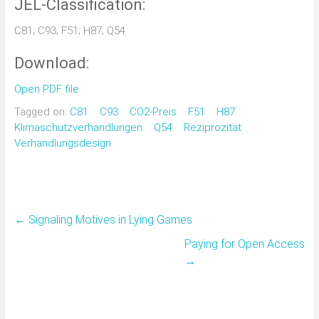
JEL-Classification:
C81; C93; F51; H87; Q54
Download:
Open PDF file
Tagged on:
C81
C93
CO2-Preis
F51
H87
Klimaschutzverhandlungen
Q54
Reziprozität
Verhandlungsdesign
←
Signaling Motives in Lying Games
Paying for Open Access
→